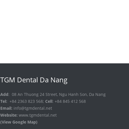
TGM Dental Da Nang
Add
: 08 An Thuong 24 Street, Ngu Hanh Son, Da Nang
Tel:
+84 2363 823 568;
Cell
: +84 845 412 568
Email:
info@tgmdental.net
Website:
www.tgmdental.net
(View Google Map)