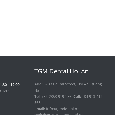
TGM Dental Hoi An
Add:
373 Cua Dai Street, Hoi An, Quang
 1:30 - 19:00
vance)
Nam
Tel
: +84 2353 919 186;
Cell:
+84 913 412
568
Email:
info@tgmdental.net