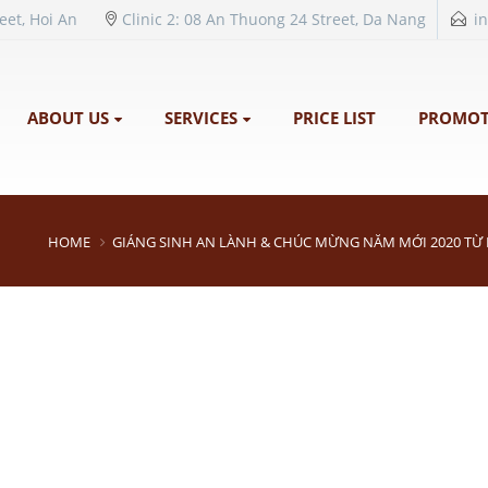
reet, Hoi An
Clinic 2: 08 An Thuong 24 Street, Da Nang
i
ABOUT US
SERVICES
PRICE LIST
PROMOT
HOME
GIÁNG SINH AN LÀNH & CHÚC MỪNG NĂM MỚI 2020 TỪ