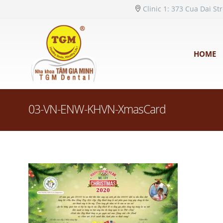
Clinic 1: 373 Cua Dai St
HOME
03-VN-ENW-KHVN-XmasCard