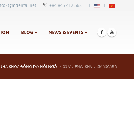
|
nfo@tgmdental.net
+84.845 412 568
ION
BLOG
NEWS & EVENTS
 NHA KHOA ĐÔNG TÂY HỘI NGỘ
03-VN-ENW-KHVN-XMASCARD