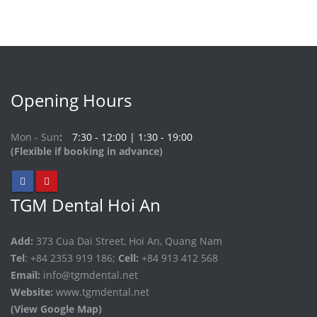
Opening Hours
Mon - Sun
7:30 - 12:00 | 1:30 - 19:00
(Flexible if booking in advance)
TGM Dental Hoi An
Add:
373 Cua Dai Street, Hoi An, Quang Nam
Tel
: +84 2353 919 186;
Cell:
+84 913 412 568
Email:
info@tgmdental.net
Website:
www.tgmdental.net
(View Google Map)