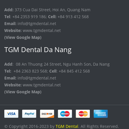
Add:
373 Cua Dai Street, Hoi An, Quang Nam
Tel
: +84 2353 919 186;
Cell:
+84 913 412 568
Email:
info@tgmdental.net
Website:
www.tgmdental.net
(View Google Map)
TGM Dental Da Nang
Add
: 08 An Thuong 24 Street, Ngu Hanh Son, Da Nang
Tel:
+84 2363 823 568;
Cell
: +84 845 412 568
Email:
info@tgmdental.net
Website:
www.tgmdental.net
(View Google Map)
© Copyright 2016-2023 by
TGM Dental
. All Rights Reserved.