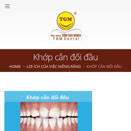
Khớp cắn đối đầu
HOME
LỢI ÍCH CỦA VIỆC NIỀNG RĂNG
KHỚP CẮN ĐỐI ĐẦU