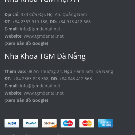
Địa chỉ:
373 Cửa Đại, Hội An, Quảng Nam
ĐT
: +84 2353 919 186;
DĐ:
+84 913 412 568
E-mail:
info@tgmdental.net
Website:
www.tgmdental.net
(Xem bản đồ Google)
Nha Khoa TGM Đà Nẵng
Thêm vào
: 08 An Thượng 24, Ngũ Hành Sơn, Đà Nẵng
ĐT:
+84 2363 823 568;
DĐ
: +84 845 412 568
E-mail:
info@tgmdental.net
Website:
www.tgmdental.net
(Xem bản đồ Google)