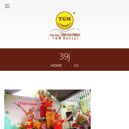
39j
HOME
39J