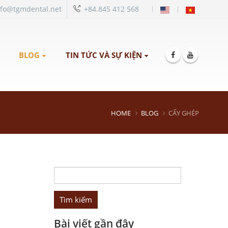
|
nfo@tgmdental.net
+84.845 412 568
BLOG
TIN TỨC VÀ SỰ KIỆN
HOME
BLOG
CẤY GHÉP
Tìm
kiếm
cho:
Bài viết gần đây