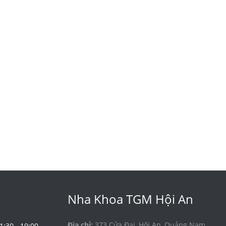
Nha Khoa TGM Hội An
Địa chỉ:
373 Cửa Đại, Hội An, Quảng Nam