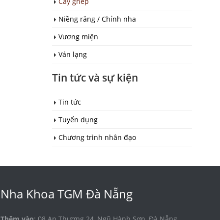
Cấy ghép
Niềng răng / Chỉnh nha
Vương miện
Ván lạng
Tin tức và sự kiện
Tin tức
Tuyển dụng
Chương trình nhân đạo
Nha Khoa TGM Đà Nẵng
Thêm vào
: 08 An Thượng 24, Ngũ Hành Sơn, Đà Nẵng