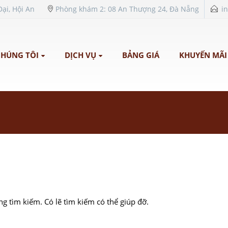
ại, Hội An
Phòng khám 2: 08 An Thượng 24, Đà Nẵng
i
CHÚNG TÔI
DỊCH VỤ
BẢNG GIÁ
KHUYẾN MÃI
g tìm kiếm. Có lẽ tìm kiếm có thể giúp đỡ.