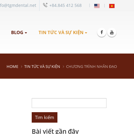
|
nfo@tgmdental.net
+84.845 412 568
BLOG
TIN TỨC VÀ SỰ KIỆN
HOME
TIN TỨC VÀ SỰ KIỆN
CHƯƠNG TRÌNH NHÂN ĐẠO
Tìm
kiếm
cho:
Bài viết gần đây