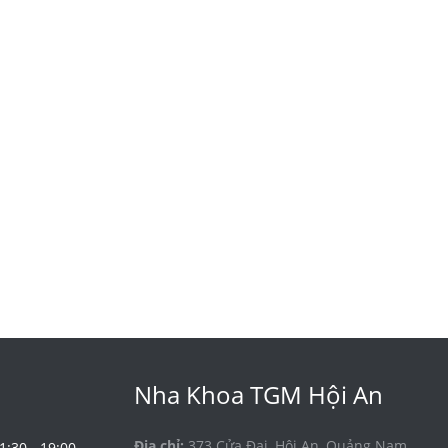
Nha Khoa TGM Hội An
Địa chỉ:
373 Cửa Đại, Hội An, Quảng Nam