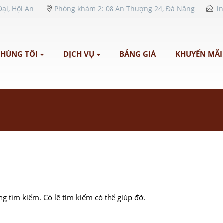
ại, Hội An
Phòng khám 2: 08 An Thượng 24, Đà Nẵng
i
CHÚNG TÔI
DỊCH VỤ
BẢNG GIÁ
KHUYẾN MÃI
g tìm kiếm. Có lẽ tìm kiếm có thể giúp đỡ.