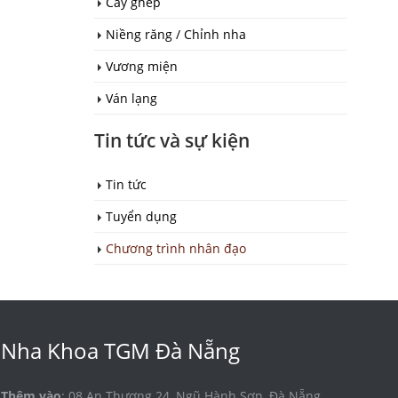
Cấy ghép
Niềng răng / Chỉnh nha
Vương miện
Ván lạng
Tin tức và sự kiện
Tin tức
Tuyển dụng
Chương trình nhân đạo
Nha Khoa TGM Đà Nẵng
Thêm vào
: 08 An Thượng 24, Ngũ Hành Sơn, Đà Nẵng