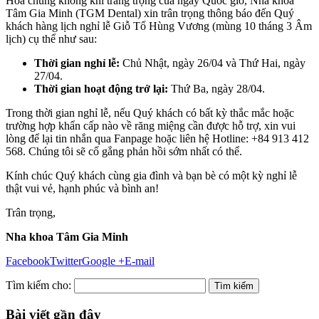
Hòa chung không khí trang trọng của ngày Quốc giỗ, Nha khoa
Tâm Gia Minh (TGM Dental) xin trân trọng thông báo đến Quý
khách hàng lịch nghỉ lễ Giỗ Tổ Hùng Vương (mùng 10 tháng 3 Âm
lịch) cụ thể như sau:
Thời gian nghỉ lễ:
Chủ Nhật, ngày 26/04 và Thứ Hai, ngày
27/04.
Thời gian hoạt động trở lại:
Thứ Ba, ngày 28/04.
Trong thời gian nghỉ lễ, nếu Quý khách có bất kỳ thắc mắc hoặc
trường hợp khẩn cấp nào về răng miệng cần được hỗ trợ, xin vui
lòng để lại tin nhắn qua Fanpage hoặc liên hệ Hotline: +84 913 412
568. Chúng tôi sẽ cố gắng phản hồi sớm nhất có thể.
Kính chúc Quý khách cùng gia đình và bạn bè có một kỳ nghỉ lễ
thật vui vẻ, hạnh phúc và bình an!
Trân trọng,
Nha khoa Tâm Gia Minh
Facebook
Twitter
Google +
E-mail
Tìm kiếm cho:
Bài viết gần đây