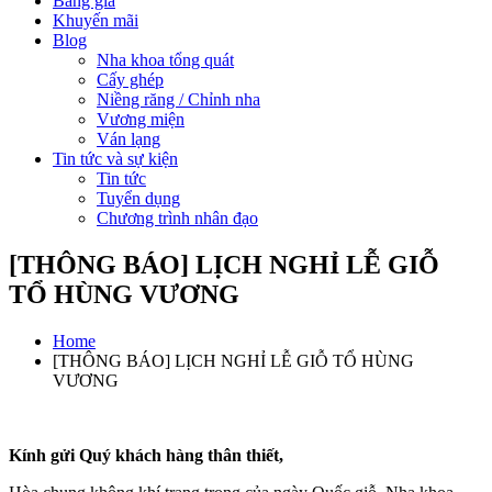
Bảng giá
Khuyến mãi
Blog
Nha khoa tổng quát
Cấy ghép
Niềng răng / Chỉnh nha
Vương miện
Ván lạng
Tin tức và sự kiện
Tin tức
Tuyển dụng
Chương trình nhân đạo
[THÔNG BÁO] LỊCH NGHỈ LỄ GIỖ
TỔ HÙNG VƯƠNG
Home
[THÔNG BÁO] LỊCH NGHỈ LỄ GIỖ TỔ HÙNG
VƯƠNG
Kính gửi Quý khách hàng thân thiết,