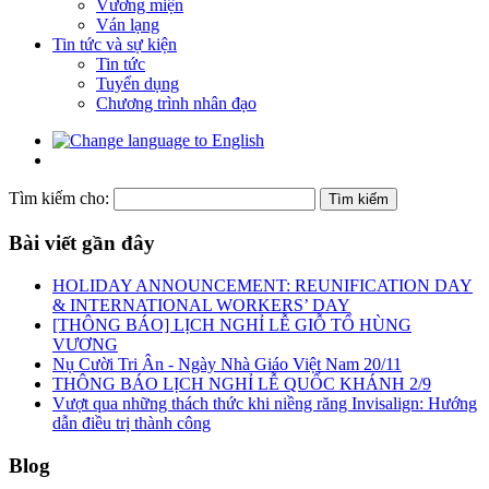
Vương miện
Ván lạng
Tin tức và sự kiện
Tin tức
Tuyển dụng
Chương trình nhân đạo
Tìm kiếm cho:
Bài viết gần đây
HOLIDAY ANNOUNCEMENT: REUNIFICATION DAY
& INTERNATIONAL WORKERS’ DAY
[THÔNG BÁO] LỊCH NGHỈ LỄ GIỖ TỔ HÙNG
VƯƠNG
Nụ Cười Tri Ân - Ngày Nhà Giáo Việt Nam 20/11
THÔNG BÁO LỊCH NGHỈ LỄ QUỐC KHÁNH 2/9
Vượt qua những thách thức khi niềng răng Invisalign: Hướng
dẫn điều trị thành công
Blog