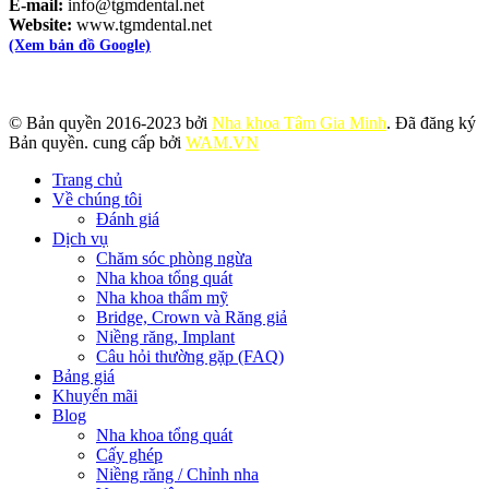
E-mail:
info@tgmdental.net
Website:
www.tgmdental.net
(Xem bản đồ Google)
© Bản quyền 2016-2023 bởi
Nha khoa Tâm Gia Minh
. Đã đăng ký
Bản quyền. cung cấp bởi
WAM.VN
Trang chủ
Về chúng tôi
Đánh giá
Dịch vụ
Chăm sóc phòng ngừa
Nha khoa tổng quát
Nha khoa thẩm mỹ
Bridge, Crown và Răng giả
Niềng răng, Implant
Câu hỏi thường gặp (FAQ)
Bảng giá
Khuyến mãi
Blog
Nha khoa tổng quát
Cấy ghép
Niềng răng / Chỉnh nha