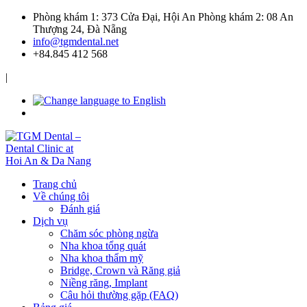
Phòng khám 1: 373 Cửa Đại, Hội An
Phòng khám 2: 08 An
Thượng 24, Đà Nẵng
info@tgmdental.net
+84.845 412 568
|
Trang chủ
Về chúng tôi
Đánh giá
Dịch vụ
Chăm sóc phòng ngừa
Nha khoa tổng quát
Nha khoa thẩm mỹ
Bridge, Crown và Răng giả
Niềng răng, Implant
Câu hỏi thường gặp (FAQ)