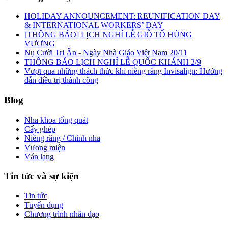
HOLIDAY ANNOUNCEMENT: REUNIFICATION DAY
& INTERNATIONAL WORKERS’ DAY
[THÔNG BÁO] LỊCH NGHỈ LỄ GIỖ TỔ HÙNG
VƯƠNG
Nụ Cười Tri Ân - Ngày Nhà Giáo Việt Nam 20/11
THÔNG BÁO LỊCH NGHỈ LỄ QUỐC KHÁNH 2/9
Vượt qua những thách thức khi niềng răng Invisalign: Hướng
dẫn điều trị thành công
Blog
Nha khoa tổng quát
Cấy ghép
Niềng răng / Chỉnh nha
Vương miện
Ván lạng
Tin tức và sự kiện
Tin tức
Tuyển dụng
Chương trình nhân đạo