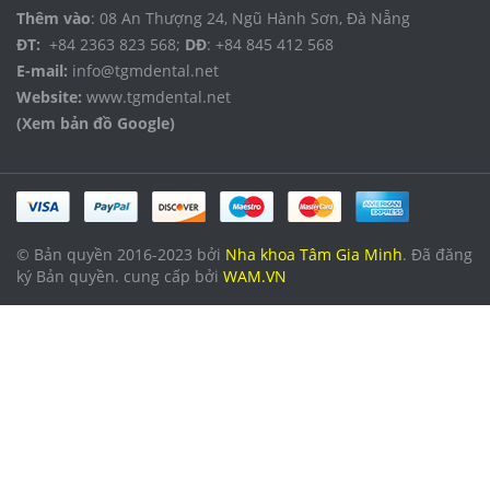
Thêm vào
: 08 An Thượng 24, Ngũ Hành Sơn, Đà Nẵng
ĐT:
+84 2363 823 568;
DĐ
: +84 845 412 568
E-mail:
info@tgmdental.net
Website:
www.tgmdental.net
(Xem bản đồ Google)
© Bản quyền 2016-2023 bởi
Nha khoa Tâm Gia Minh
. Đã đăng
ký Bản quyền. cung cấp bởi
WAM.VN