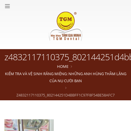
z4832117110375_802144251d4bbf
HOME
KIỂM TRA VÀ VỆ SINH RĂNG MIỆNG: NHỮNG ANH HÙNG THẦM LẶNG
CỦA NỤ CƯỜI BẠN
Z4832117110375_802144251D4BBFF1C97F8F54BE58AFC7